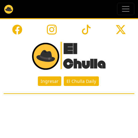
Ingresar
El Chulla Daily