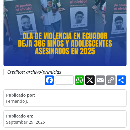
Creditos: archivo/primicias
Facebook
WhatsApp
X
Email
Copy
S
Link
Publicado por:
Fernando J.
Publicado en:
September 29, 2025