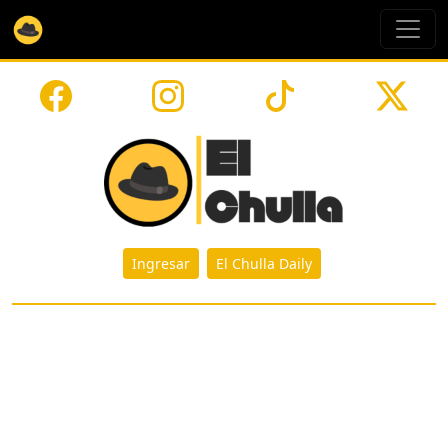
Ingresar
El Chulla Daily