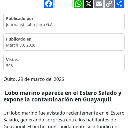
Facebook
WhatsApp
X
Email
Copy
S
Link
Publicado por:
Journalist: John Jairo G.A
Publicado en:
March 30, 2026
Vistas:
593
Quito, 29 de marzo del 2026
Lobo marino aparece en el Estero Salado y
expone la contaminación en Guayaquil.
Un lobo marino fue avistado recientemente en el Estero
Salado, generando sorpresa entre los habitantes de
Guayaquil. El hecho, que rápidamente se difundió en