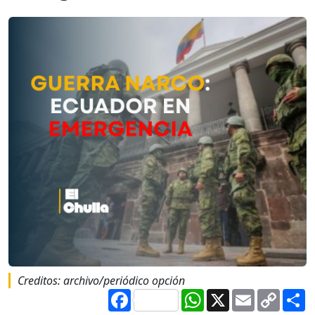
Creditos: archivo/periódico opción
Facebook
WhatsApp
X
Email
Copy
S
Link